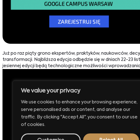
Już po raz piąty grono ekspertów, praktyków, naukowców, dec
transformacji. Najbliższa edycja odbędzie się w dniach 22-23
jesiennej edycji będą technologiczne możliwości wprowadzania
We value your privacy
Siedziba:
T
Executive Club Sp. z o.o.
+
We use cookies to enhance your browsing experience,
ul. Krucza 16/22
serve personalised ads or content, and analyse our
E
00-526 Warszawa
traffic. By clicking "Accept All", you consent to our use
b
of cookies.