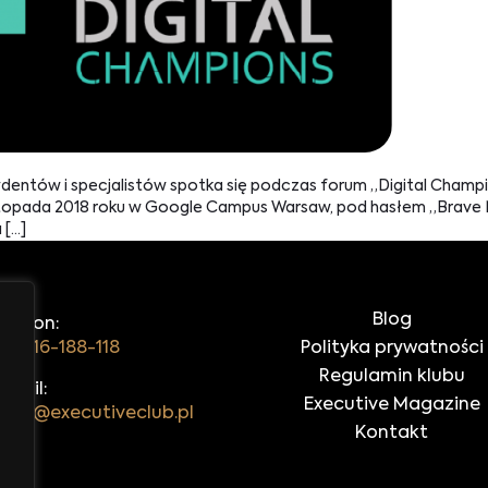
ydentów i specjalistów spotka się podczas forum „Digital Cha
 listopada 2018 roku w Google Campus Warsaw, pod hasłem „Brav
 […]
Blog
elefon:
48 516-188-118
Polityka prywatności
Regulamin klubu
-mail:
Executive Magazine
iuro@executiveclub.pl
Kontakt