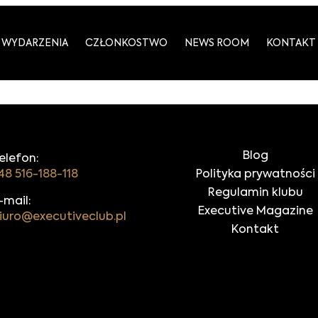
WYDARZENIA
CZŁONKOSTWO
NEWS ROOM
KONTAKT
Blog
elefon:
48 516-188-118
Polityka prywatności
Regulamin klubu
-mail:
Executive Magazine
iuro@executiveclub.pl
Kontakt