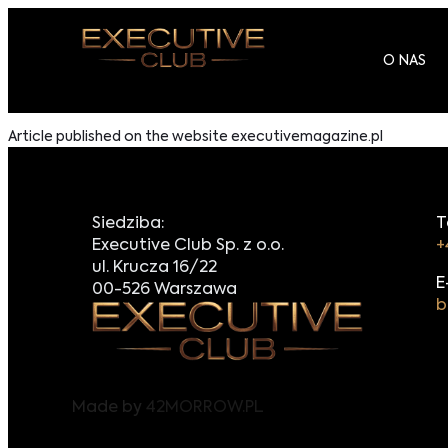
O NAS
Article published on the website executivemagazine.pl
Siedziba:
T
Executive Club Sp. z o.o.
+
ul. Krucza 16/22
E
00-526 Warszawa
b
Made by
42MORROW.PL