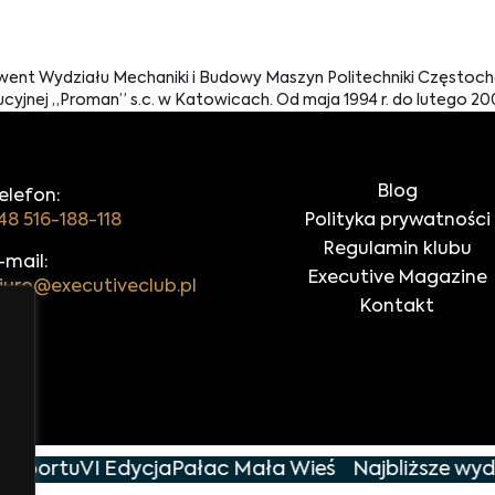
went Wydziału Mechaniki i Budowy Maszyn Politechniki Częstoch
jnej „Proman” s.c. w Katowicach. Od maja 1994 r. do lutego 2002 r
Blog
elefon:
48 516-188-118
Polityka prywatności
Regulamin klubu
-mail:
Executive Magazine
iuro@executiveclub.pl
Kontakt
ksportu
VI Edycja
Pałac Mała Wieś
Najbliższe wyda