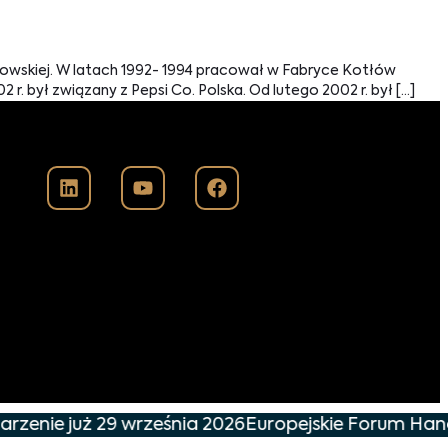
owskiej. W latach 1992- 1994 pracował w Fabryce Kotłów
. był związany z Pepsi Co. Polska. Od lutego 2002 r. był […]
rzenie już 29 września 2026
Europejskie Forum Handl