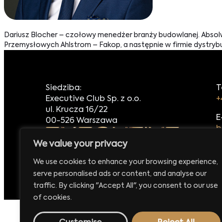
Dariusz Blocher – czołowy menedżer branży budowlanej. Absol
Przemysłowych Ahlstrom – Fakop, a następnie w firmie dystrybucy
Siedziba:
T
Executive Club Sp. z o.o.
+
ul. Krucza 16/22
E
00-526 Warszawa
b
We value your privacy
We use cookies to enhance your browsing experience,
serve personalised ads or content, and analyse our
Made by
42MORROW.PL
traffic. By clicking "Accept All", you consent to our use
of cookies.
e już 29 września 2026
Europejskie Forum Handlu i E