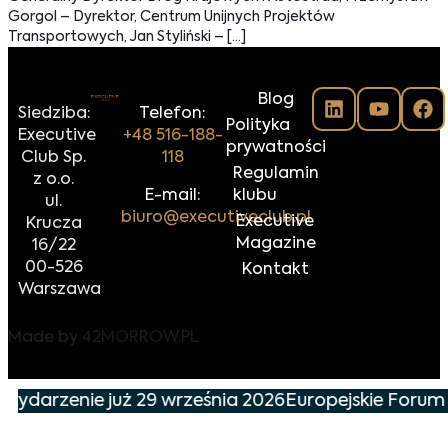
Gorgol – Dyrektor, Centrum Unijnych Projektów
Transportowych, Jan Styliński – […]
Blog
Siedziba:
Telefon:
Polityka
Executive
+48 516-188-
prywatności
Club Sp.
118
Regulamin
z o.o.
E-mail:
klubu
ul.
biuro@executiveclub.pl
Executive
Krucza
Magazine
16/22
00-526
Kontakt
Warszawa
Made by
42MORROW.PL
 wydarzenie już 29 września 2026
Europejskie Forum 