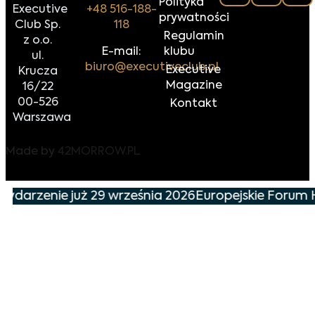
Polityka
Executive
+48 516-188-
prywatności
Club Sp.
118
Regulamin
z o.o.
E-mail:
klubu
ul.
biuro@executiveclub.pl
Executive
Krucza
Magazine
16/22
00-526
Kontakt
Warszawa
Made by
42MORROW.PL
wydarzenie już 29 września 2026
Europejskie Forum H