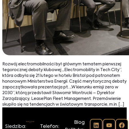
Rozwój electromobilności był głównym tematem pierwszej
tegorocznej debaty klubowej „Electromobility in Tech City”,
która odbyła się 21 lutego w hotelu Bristol pod patronatem
honorowym Ministerstwa Energii. Część merytoryczną debaty
zapoczątkowała prezentacja pt. „W kierunku emisji zero w
2030”, którą przedstawił Sławomir Wontrucki – Dyrektor
Zarządzający, LeasePlan Fleet Management. Przemówienie
skupiło się na tendencjach w światowym transporcie, m.in. […]
Blog
Siedziba:
Telefon: