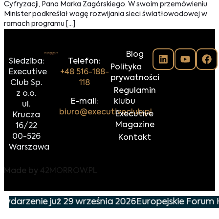
Cyfryzacji, Pana Marka Zagórskiego. W swoim przemówieniu
Minister podkreślał wagę rozwijania sieci światłowodowej w
ramach programu […]
Blog
Siedziba:
Telefon:
Polityka
Executive
+48 516-188-
prywatności
Club Sp.
118
Regulamin
z o.o.
E-mail:
klubu
ul.
biuro@executiveclub.pl
Executive
Krucza
Magazine
16/22
00-526
Kontakt
Warszawa
Made by
42MORROW.PL
wydarzenie już 29 września 2026
Europejskie Forum H