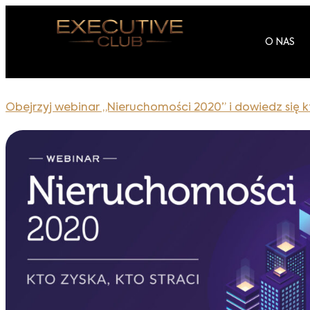
O NAS
Obejrzyj webinar „Nieruchomości 2020” i dowiedz się kt