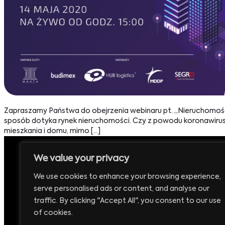
Zapraszamy Państwa do obejrzenia webinaru pt. „Nieruchomości
sposób dotyka rynek nieruchomości. Czy z powodu koronawirus
mieszkania i domu, mimo […]
We value your privacy
Siedziba:
T
We use cookies to enhance your browsing experience,
Executive Club Sp. z o.o.
+
serve personalised ads or content, and analyse our
ul. Krucza 16/22
traffic. By clicking "Accept All", you consent to our use
E
00-526 Warszawa
of cookies.
b