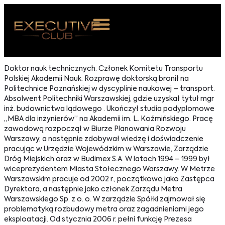
 NAS
Doktor nauk technicznych. Członek Komitetu Transportu
Polskiej Akademii Nauk. Rozprawę doktorską bronił na
ARZENIA
Politechnice Poznańskiej w dyscyplinie naukowej – transport.
Absolwent Politechniki Warszawskiej, gdzie uzyskał tytuł mgr
NKOSTWO
inż. budownictwa lądowego . Ukończył studia podyplomowe
„MBA dla inżynierów” na Akademii im. L. Koźmińskiego. Pracę
S ROOM
zawodową rozpoczął w Biurze Planowania Rozwoju
Warszawy, a następnie zdobywał wiedzę i doświadczenie
NTAKT
pracując w Urzędzie Wojewódzkim w Warszawie, Zarządzie
Dróg Miejskich oraz w Budimex S.A. W latach 1994 – 1999 był
wiceprezydentem Miasta Stołecznego Warszawy. W Metrze
Z DO NAS
Warszawskim pracuje od 2002 r., początkowo jako Zastępca
Dyrektora, a następnie jako członek Zarządu Metra
Warszawskiego Sp. z o. o. W zarządzie Spółki zajmował się
problematyką rozbudowy metra oraz zagadnieniami jego
eksploatacji. Od stycznia 2006 r. pełni funkcję Prezesa