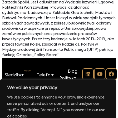
Zarządu Spółki. Jest adiunktem na Wydziale Inżynierii Lądowej
Politechniki Warszawskiej . Prowadzi działalność
dydaktyczno-badawczą w Zakładzie Geotechniki, Mostów i
Budowli Podziemnych . Uczestniczył w wielu specjalistycznych
szkoleniach zawodowych, z zakresu budownictwa i ochrony
środowiska w aspekcie przepisów Unii Europejskiej, prawa
zamówień publicznych oraz prowadzenia procesów
inwestycyjnych. Przez trzy kadencje, w latach 2013–2019, jako
przedstawiciel Polski, zasiadał w Radzie ds. Polityki w
Międzynarodowej Unii Transportu Publicznego (UITP) pełniąc
funkcję Członka „Policy Board”.
Blog
Siedziba:
Telefon:
Polityka
Executive
+48 516-188-
prywatności
Club Sp.
118
We value your privacy
Regulamin
z o.o.
E-mail:
klubu
We use cookies to enhance your browsing experience,
ul.
biuro@executiveclub.pl
Executive
serve personalised ads or content, and analyse our
Krucza
Magazine
16/22
traffic. By clicking "Accept All", you consent to our use
00-526
Kontakt
of cookies.