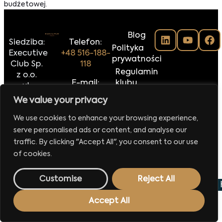
budżetowej.
Blog
Siedziba:
Telefon:
Polityka
Executive
+48 516-188-
prywatności
Club Sp.
118
Regulamin
z o.o.
E-mail:
klubu
ul.
biuro@executiveclub.pl
Executive
Krucza
We value your privacy
Magazine
16/22
00-526
We use cookies to enhance your browsing experience,
Kontakt
Warszawa
serve personalised ads or content, and analyse our
traffic. By clicking "Accept All", you consent to our use
Made by
42MORROW.PL
of cookies.
Customise
Reject All
 wydarzenie już 29 września 2026
Europejskie Forum 
Accept All