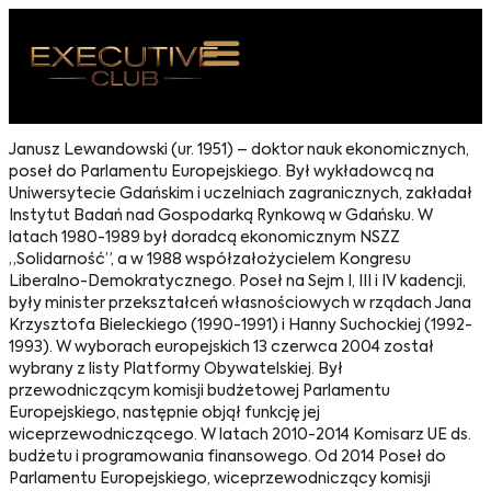
 NAS
Janusz Lewandowski (ur. 1951) – doktor nauk ekonomicznych,
poseł do Parlamentu Europejskiego. Był wykładowcą na
ARZENIA
Uniwersytecie Gdańskim i uczelniach zagranicznych, zakładał
Instytut Badań nad Gospodarką Rynkową w Gdańsku. W
NKOSTWO
latach 1980-1989 był doradcą ekonomicznym NSZZ
„Solidarność”, a w 1988 współzałożycielem Kongresu
S ROOM
Liberalno-Demokratycznego. Poseł na Sejm I, III i IV kadencji,
były minister przekształceń własnościowych w rządach Jana
NTAKT
Krzysztofa Bieleckiego (1990-1991) i Hanny Suchockiej (1992-
1993). W wyborach europejskich 13 czerwca 2004 został
wybrany z listy Platformy Obywatelskiej. Był
Z DO NAS
przewodniczącym komisji budżetowej Parlamentu
Europejskiego, następnie objął funkcję jej
wiceprzewodniczącego. W latach 2010-2014 Komisarz UE ds.
budżetu i programowania finansowego. Od 2014 Poseł do
Parlamentu Europejskiego, wiceprzewodniczący komisji