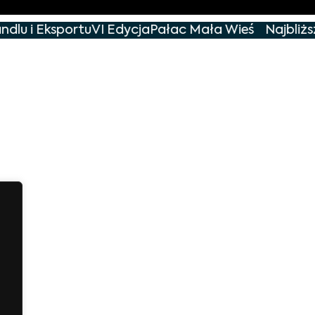
dlu i Eksportu
VI Edycja
Pałac Mała Wieś
Najbliższ