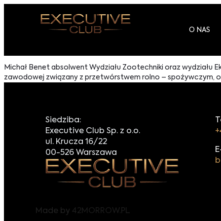
O NAS
Michał Benet absolwent Wydziału Zootechniki oraz wydziału Eko
zawodowej związany z przetwórstwem rolno – spożywczym, od 
Siedziba:
T
Executive Club Sp. z o.o.
+
ul. Krucza 16/22
E
00-526 Warszawa
b
Made by
42MORROW.PL