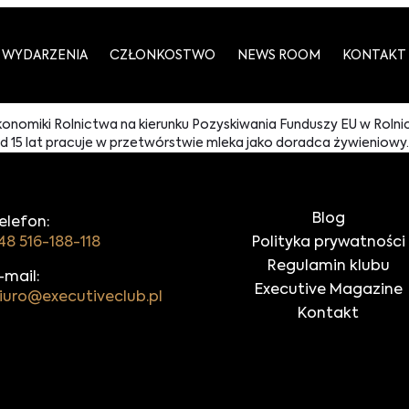
WYDARZENIA
CZŁONKOSTWO
NEWS ROOM
KONTAKT
nomiki Rolnictwa na kierunku Pozyskiwania Funduszy EU w Rolnict
15 lat pracuje w przetwórstwie mleka jako doradca żywieniowy.
Blog
elefon:
48 516-188-118
Polityka prywatności
Regulamin klubu
-mail:
Executive Magazine
iuro@executiveclub.pl
Kontakt