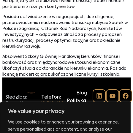
Europie, Afryce. Zrealizował wiele transakcji trade finance z
partnerami z różnych kontynentów.
Posiada doświadczenie w negocjacjach, due diligence,
przeprowadzeniu i nadzorowaniu transakcji nabycia Spółek w
Polsce i zagranicą. Członek Rad Nadzorczych, Komitetów
Inwestycyjnych – odpowiedzialność za procesy połączeń,
restrukturyzacji, procesy optymalizacyjne oraz określanie
kierunków rozwoju.
Absolwent Szkoły Głównej Handlowej kierunków: finanse i
bankowość oraz międzynarodowe stosunki ekonomiczne.
Ukończył studia doktoranckie na kierunku ekonomia. Posiada
licencję maklerską oraz ukończone liczne kursy i szkolenia.
Blog
Siedziba:
Telefon:
Polityka
Executive
+48 516-188-
prywatności
Club Sp.
118
We value your privacy
Regulamin
z o.o.
E-mail:
klubu
We use cookies to enhance your browsing experience,
ul.
biuro@executiveclub.pl
Executive
serve personalised ads or content, and analyse our
Krucza