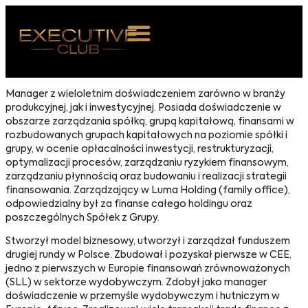
 NAS
Manager z wieloletnim doświadczeniem zarówno w branży
produkcyjnej, jak i inwestycyjnej. Posiada doświadczenie w
ARZENIA
obszarze zarządzania spółką, grupą kapitałową, finansami w
rozbudowanych grupach kapitałowych na poziomie spółki i
NKOSTWO
grupy, w ocenie opłacalności inwestycji, restrukturyzacji,
optymalizacji procesów, zarządzaniu ryzykiem finansowym,
S ROOM
zarządzaniu płynnością oraz budowaniu i realizacji strategii
finansowania. Zarządzający w Luma Holding (family office),
NTAKT
odpowiedzialny był za finanse całego holdingu oraz
poszczególnych Spółek z Grupy.
Z DO NAS
Stworzył model biznesowy, utworzył i zarządzał funduszem
drugiej rundy w Polsce. Zbudował i pozyskał pierwsze w CEE,
jedno z pierwszych w Europie finansowań zrównoważonych
(SLL) w sektorze wydobywczym. Zdobył jako manager
doświadczenie w przemyśle wydobywczym i hutniczym w