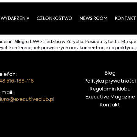
WYDARZENIA
CZŁONKOSTWO
NEWS ROOM
KONTAKT
larii Allegra LAW z siedzibą w Zurychu. Posiada tytuł LL.M. i s
h konferencjach prawniczych oraz koncentrację na praktyce pr
Blog
elefon:
48 516-188-118
Polityka prywatności
Regulamin klubu
-mail:
Executive Magazine
iuro@executiveclub.pl
Kontakt