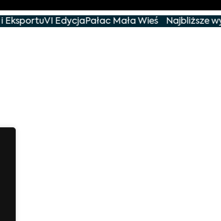
 Eksportu
VI Edycja
Pałac Mała Wieś
Najbliższe wy