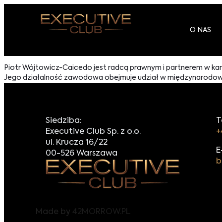
O NAS
Piotr Wójtowicz-Caicedo jest radcą prawnym i partnerem w kance
Jego działalność zawodowa obejmuje udział w międzynarodowyc
Siedziba:
T
Executive Club Sp. z o.o.
+
ul. Krucza 16/22
E
00-526 Warszawa
b
Made by
42MORROW.PL