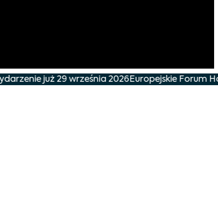
darzenie już 29 września 2026
Europejskie Forum Han