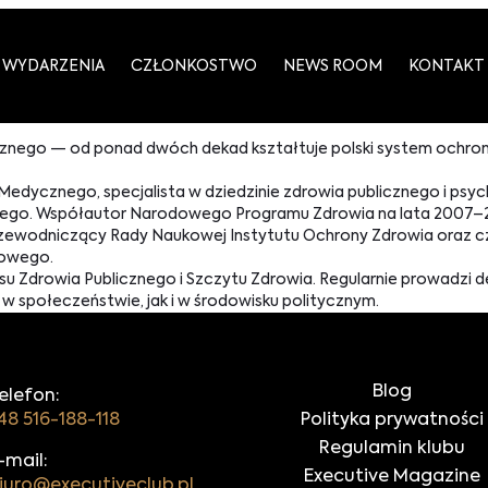
WYDARZENIA
CZŁONKOSTWO
NEWS ROOM
KONTAKT
blicznego — od ponad dwóch dekad kształtuje polski system ochron
dycznego, specjalista w dziedzinie zdrowia publicznego i psychi
znego. Współautor Narodowego Programu Zdrowia na lata 2007–2
rzewodniczący Rady Naukowej Instytutu Ochrony Zdrowia oraz 
lowego.
u Zdrowia Publicznego i Szczytu Zdrowia. Regularnie prowadzi
społeczeństwie, jak i w środowisku politycznym.
Blog
elefon:
48 516-188-118
Polityka prywatności
Regulamin klubu
-mail:
Executive Magazine
iuro@executiveclub.pl