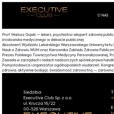
O NAS
Prof. Mariusz Gujski — lekarz, psychiatra i ekspert zdrowia pu
środowiska medycznego w debacie publicznej.
Absolwent Wydziału Lekarskiego Warszawskiego Uniwersytetu Me
Nauk o Zdrowiu WUM oraz Kierownika Zakładu Zdrowia Public
Prezes Polskiego Towarzystwa Medycyny Personalizowanej, P
Zasiada w zarządach i radach nadzorczych spółek prawa hand
Pomysłodawca i organizator ogólnopolskich wydarzeń: Kongres
zdrowia, aktywnie budując świadomość zdrowotną — zarówno w 
Siedziba:
T
Executive Club Sp. z o.o.
+
ul. Krucza 16/22
E
00-526 Warszawa
b