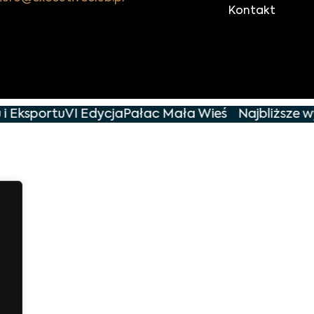
Kontakt
i Eksportu
VI Edycja
Pałac Mała Wieś
Najbliższe wy