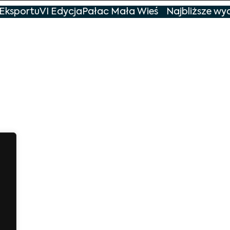
Eksportu
VI Edycja
Pałac Mała Wieś
Najbliższe wyd