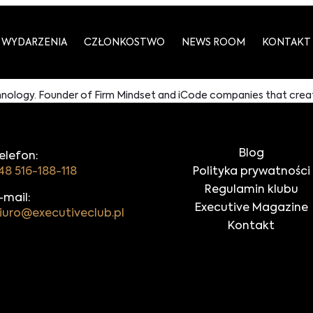
WYDARZENIA
CZŁONKOSTWO
NEWS ROOM
KONTAKT
echnology. Founder of Firm Mindset and iCode companies that crea
Blog
elefon:
48 516-188-118
Polityka prywatności
Regulamin klubu
-mail:
Executive Magazine
iuro@executiveclub.pl
Kontakt