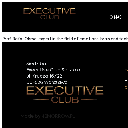
O NAS
Prof. Rafał Ohme, expert in the field of emotions, brain and t
Siedziba:
T
Executive Club Sp. z o.o.
+
ul. Krucza 16/22
E
00-526 Warszawa
b
Made by
42MORROW.PL