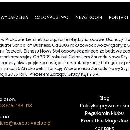
WYDARZENIA
CZŁONKOSTWO
NEWS ROOM
KONTAKT
 w Krakowie, kierunek Zarządzanie Międzynarodowe. Ukończył ta
aduate School of Business. Od 2003 roku zawodowo związany z G
tegii i Rozwoju Biznesu Nowy Styl odpowiedzialnego za budowę z
zar komercyjny. Od 2009 roku był Członkiem Zarządu Nowy Styl
rocesy akwizycyjne, a następnie restrukturyzację i integrację
Od marca 2023 roku pełnił funkcję Wiceprezesa Zarządu Nowy Styl 
 maja 2025 roku, Prezesem Zarządu Grupy KĘTY S.A.
Blog
elefon:
48 516-188-118
Polityka prywatności
Regulamin klubu
-mail:
Executive Magazine
iuro@executiveclub.pl
Kontakt