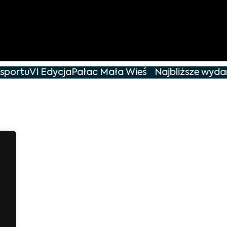
sportu
VI Edycja
Pałac Mała Wieś
Najbliższe wydarz