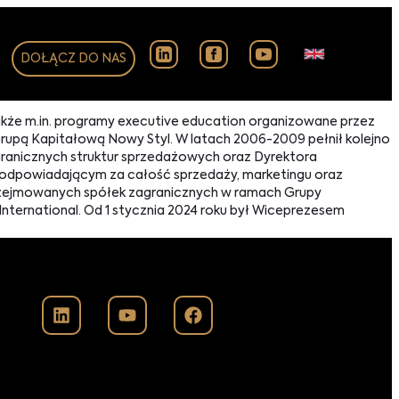
DOŁĄCZ DO NAS
kże m.in. programy executive education organizowane przez
rupą Kapitałową Nowy Styl. W latach 2006-2009 pełnił kolejno
agranicznych struktur sprzedażowych oraz Dyrektora
 odpowiadającym za całość sprzedaży, marketingu oraz
 przejmowanych spółek zagranicznych w ramach Grupy
International. Od 1 stycznia 2024 roku był Wiceprezesem