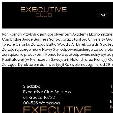
O NAS
Pan Roman Przybylski jest absolwentem Akademii Ekonomicznej
Cambridge Judge Business School, oraz Stanford University Gr
funkcję Członka Zarządu Baltic Wood S.A., Dyrektora ds. Stra
Zarządzającego marki Nowy Styl odpowiedzialnego za cały obs
zarządzania produktem. Ponadto współodpowiedzialny był za p
Kapitałowej (w Niemczech, Szwajcarii, Holandii oraz Francji). 
Zarządu, Dyrektorem ds. Inwestycjii Rozwoju, następnie, od 29
Siedziba:
T
Executive Club Sp. z o.o.
+
ul. Krucza 16/22
E
00-526 Warszawa
b