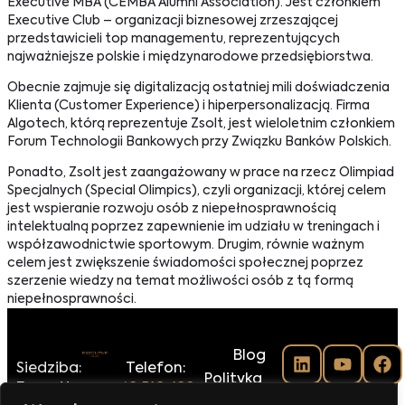
Executive MBA (CEMBA Alumni Association). Jest członkiem
Executive Club – organizacji biznesowej zrzeszającej
przedstawicieli top managementu, reprezentujących
najważniejsze polskie i międzynarodowe przedsiębiorstwa.
Obecnie zajmuje się digitalizacją ostatniej mili doświadczenia
Klienta (Customer Experience) i hiperpersonalizacją. Firma
Algotech, którą reprezentuje Zsolt, jest wieloletnim członkiem
Forum Technologii Bankowych przy Związku Banków Polskich.
Ponadto, Zsolt jest zaangażowany w prace na rzecz Olimpiad
Specjalnych (Special Olimpics), czyli organizacji, której celem
jest wspieranie rozwoju osób z niepełnosprawnością
intelektualną poprzez zapewnienie im udziału w treningach i
współzawodnictwie sportowym. Drugim, równie ważnym
celem jest zwiększenie świadomości społecznej poprzez
szerzenie wiedzy na temat możliwości osób z tą formą
niepełnosprawności.
Blog
Siedziba:
Telefon:
Polityka
Executive
+48 516-188-
prywatności