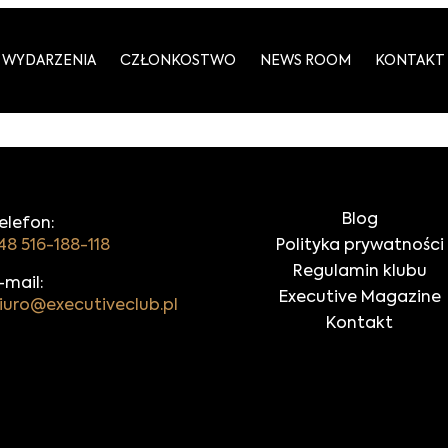
WYDARZENIA
CZŁONKOSTWO
NEWS ROOM
KONTAKT
Blog
elefon:
48 516-188-118
Polityka prywatności
Regulamin klubu
-mail:
Executive Magazine
iuro@executiveclub.pl
Kontakt