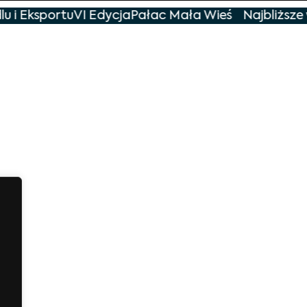
 i Eksportu
VI Edycja
Pałac Mała Wieś
Najbliższe 