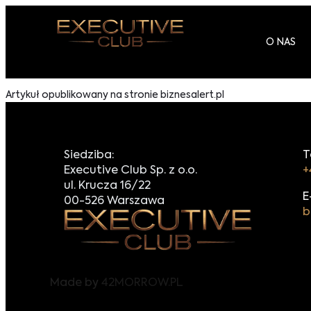
O NAS
Artykuł opublikowany na stronie biznesalert.pl
Siedziba:
T
Executive Club Sp. z o.o.
+
ul. Krucza 16/22
E
00-526 Warszawa
b
Made by
42MORROW.PL