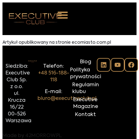
 NAS
Artykuł opublikowany na stronie ecomiasto.com.pl
ARZENIA
Blog
NKOSTWO
Siedziba:
Telefon:
Polityka
Executive
+48 516-188-
prywatności
S ROOM
Club Sp.
118
Regulamin
z o.o.
NTAKT
E-mail:
klubu
ul.
biuro@executiveclub.pl
Executive
Krucza
Z DO NAS
Magazine
16/22
00-526
Kontakt
Warszawa
Made by
42MORROW.PL