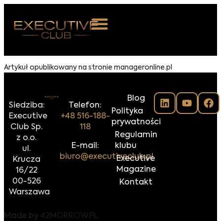
 NAS
Artykuł opublikowany na stronie manageronline.pl
ARZENIA
Blog
NKOSTWO
Siedziba:
Telefon:
Polityka
Executive
+48 516-188-
prywatności
S ROOM
Club Sp.
118
Regulamin
z o.o.
NTAKT
E-mail:
klubu
ul.
biuro@executiveclub.pl
Executive
Krucza
Z DO NAS
Magazine
16/22
00-526
Kontakt
Warszawa
Made by
42MORROW.PL