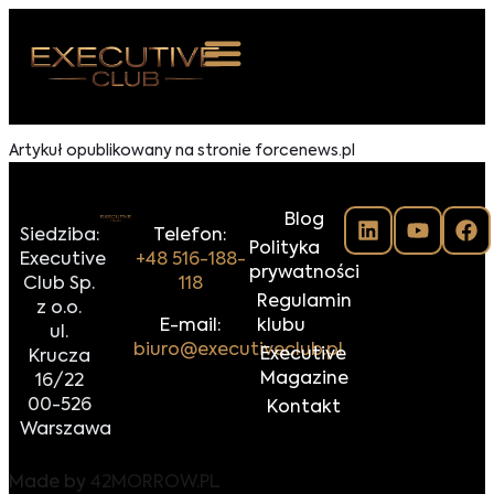
 NAS
Artykuł opublikowany na stronie forcenews.pl
ARZENIA
Blog
NKOSTWO
Siedziba:
Telefon:
Polityka
Executive
+48 516-188-
prywatności
S ROOM
Club Sp.
118
Regulamin
z o.o.
NTAKT
E-mail:
klubu
ul.
biuro@executiveclub.pl
Executive
Krucza
Z DO NAS
Magazine
16/22
00-526
Kontakt
Warszawa
Made by
42MORROW.PL