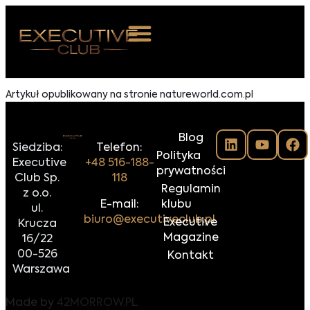
 NAS
Artykuł opublikowany na stronie natureworld.com.pl
ARZENIA
Blog
NKOSTWO
Siedziba:
Telefon:
Polityka
Executive
+48 516-188-
prywatności
S ROOM
Club Sp.
118
Regulamin
z o.o.
NTAKT
E-mail:
klubu
ul.
biuro@executiveclub.pl
Executive
Krucza
Z DO NAS
Magazine
16/22
00-526
Kontakt
Warszawa
Made by
42MORROW.PL