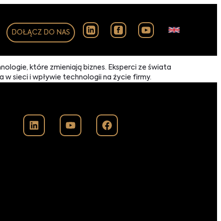
DOŁĄCZ DO NAS
ologie, które zmieniają biznes. Eksperci ze świata
sieci i wpływie technologii na życie firmy.​