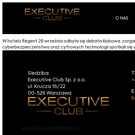
O NAS
W hotelu Regent 28 września odbyła się debata klubowa, zorgani
cyberbezpieczeństwa oraz cyfrowych technologii spotkali się w
Siedziba:
T
Executive Club Sp. z o.o.
+
ul. Krucza 16/22
E
00-526 Warszawa
b
Made by
42MORROW.PL