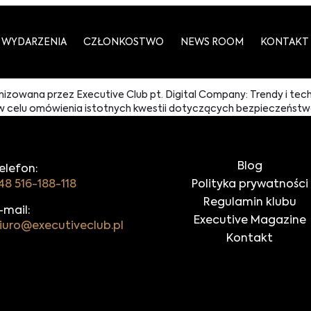
WYDARZENIA
CZŁONKOSTWO
NEWS ROOM
KONTAKT
zowana przez Executive Club pt. Digital Company: Trendy i techn
 celu omówienia istotnych kwestii dotyczących bezpieczeństwa w 
Blog
elefon:
48 516-188-118
Polityka prywatności
Regulamin klubu
-mail:
Executive Magazine
iuro@executiveclub.pl
Kontakt