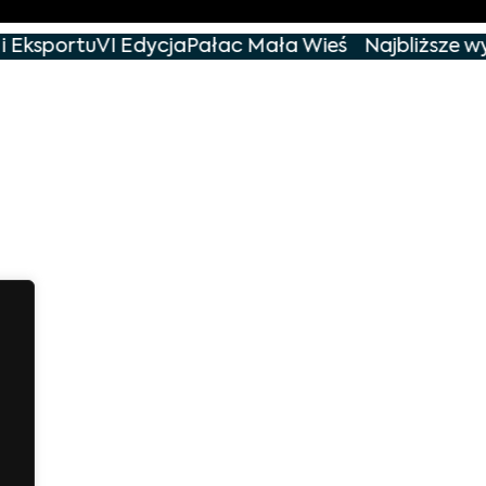
 Eksportu
VI Edycja
Pałac Mała Wieś
Najbliższe wy