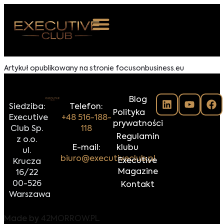
 NAS
Artykuł opublikowany na stronie focusonbusiness.eu
ARZENIA
Blog
NKOSTWO
Siedziba:
Telefon:
Polityka
Executive
+48 516-188-
prywatności
S ROOM
Club Sp.
118
Regulamin
z o.o.
NTAKT
E-mail:
klubu
ul.
biuro@executiveclub.pl
Executive
Krucza
Z DO NAS
Magazine
16/22
00-526
Kontakt
Warszawa
Made by
42MORROW.PL