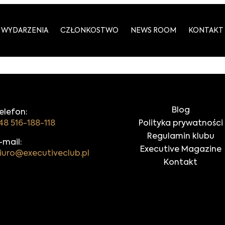
WYDARZENIA
CZŁONKOSTWO
NEWS ROOM
KONTAKT
Blog
elefon:
48 516-188-118
Polityka prywatności
Regulamin klubu
-mail:
Executive Magazine
iuro@executiveclub.pl
Kontakt