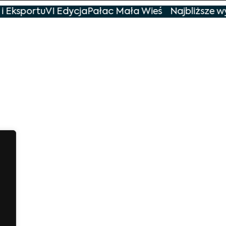
i Eksportu
VI Edycja
Pałac Mała Wieś
Najbliższe wy