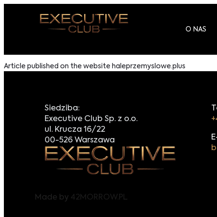
O NAS
Article published on the website haleprzemyslowe.plus
Siedziba:
T
Executive Club Sp. z o.o.
+
ul. Krucza 16/22
E
00-526 Warszawa
b
Made by
42MORROW.PL