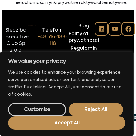
nieruchomości, rynki prywatne i aktywa alternatywne.
Blog
Siedziba:
Telefon:
Polityka
Executive
+48 516-188-
prywatności
Club Sp.
118
Regulamin
z o.o.
E-mail:
klubu
ul.
We value your privacy
biuro@executiveclub.pl
Executive
Krucza
Magazine
16/22
We use cookies to enhance your browsing experience,
00-526
Kontakt
serve personalised ads or content, and analyse our
Warszawa
traffic. By clicking "Accept All", you consent to our use
of cookies.
Made by
42MORROW.PL
Customise
Reject All
lu i Eksportu
VI Edycja
Pałac Mała Wieś
Najbliższ
Accept All