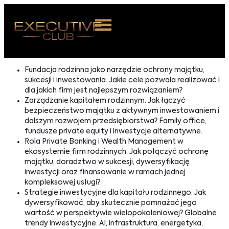
 NAS
Fundacja rodzinna jako narzędzie ochrony majątku,
sukcesji i inwestowania. Jakie cele pozwala realizować i
ARZENIA
dla jakich firm jest najlepszym rozwiązaniem?
Zarządzanie kapitałem rodzinnym. Jak łączyć
NKOSTWO
bezpieczeństwo majątku z aktywnym inwestowaniem i
dalszym rozwojem przedsiębiorstwa? Family office,
S ROOM
fundusze private equity i inwestycje alternatywne.
Rola Private Banking i Wealth Management w
NTAKT
ekosystemie firm rodzinnych. Jak połączyć ochronę
majątku, doradztwo w sukcesji, dywersyfikację
inwestycji oraz finansowanie w ramach jednej
Z DO NAS
kompleksowej usługi?
Strategie inwestycyjne dla kapitału rodzinnego. Jak
dywersyfikować, aby skutecznie pomnażać jego
wartość w perspektywie wielopokoleniowej? Globalne
trendy inwestycyjne: AI, infrastruktura, energetyka,