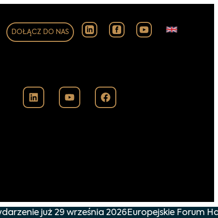
DOŁĄCZ DO NAS
darzenie już 29 września 2026
Europejskie Forum Han