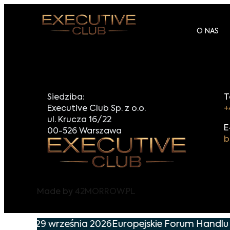
O NAS
Siedziba:
T
Executive Club Sp. z o.o.
+
ul. Krucza 16/22
E
00-526 Warszawa
b
Made by
42MORROW.PL
nie już 29 września 2026
Europejskie Forum Handlu i