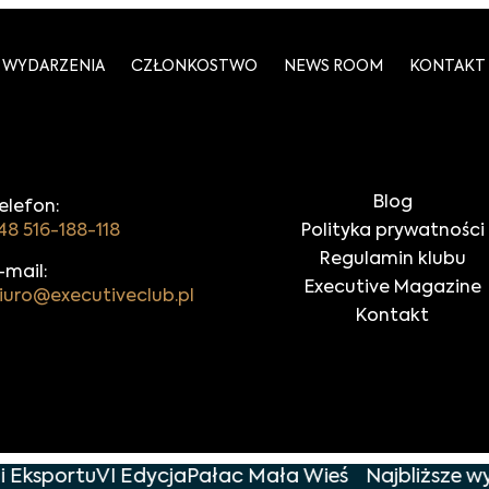
WYDARZENIA
CZŁONKOSTWO
NEWS ROOM
KONTAKT
Blog
elefon:
48 516-188-118
Polityka prywatności
Regulamin klubu
-mail:
Executive Magazine
iuro@executiveclub.pl
Kontakt
 Eksportu
VI Edycja
Pałac Mała Wieś
Najbliższe wy