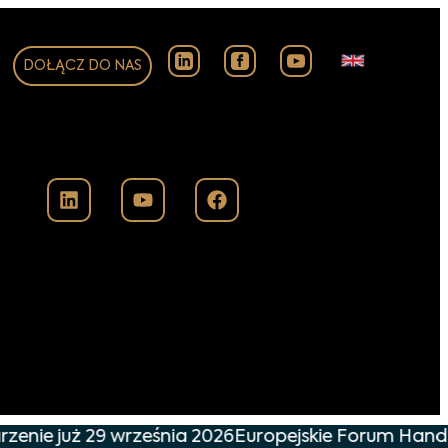
DOŁĄCZ DO NAS
zenie już 29 września 2026
Europejskie Forum Handlu