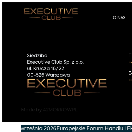
O NAS
Siedziba:
T
Executive Club Sp. z o.o.
+
ul. Krucza 16/22
E
00-526 Warszawa
b
Made by
42MORROW.PL
 już 29 września 2026
Europejskie Forum Handlu i Ek