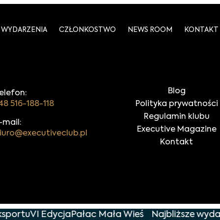
WYDARZENIA
CZŁONKOSTWO
NEWS ROOM
KONTAKT
Blog
elefon:
48 516-188-118
Polityka prywatności
Regulamin klubu
-mail:
Executive Magazine
iuro@executiveclub.pl
Kontakt
sportu
VI Edycja
Pałac Mała Wieś
Najbliższe wydar