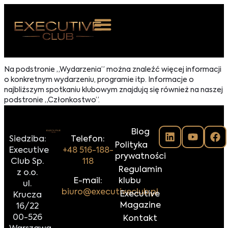
 NAS
Na podstronie „Wydarzenia” można znaleźć więcej informacji
o konkretnym wydarzeniu, programie itp. Informacje o
ARZENIA
najbliższym spotkaniu klubowym znajdują się również na naszej
podstronie „Członkostwo”.
NKOSTWO
S ROOM
Blog
Siedziba:
Telefon:
Polityka
NTAKT
Executive
+48 516-188-
prywatności
Club Sp.
118
Regulamin
z o.o.
Z DO NAS
E-mail:
klubu
ul.
biuro@executiveclub.pl
Executive
Krucza
Magazine
16/22
00-526
Kontakt