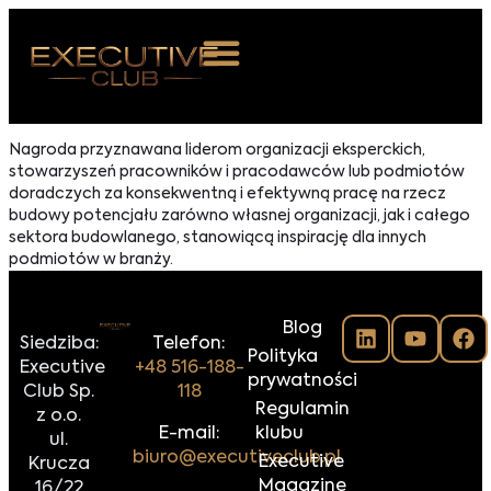
 NAS
Nagroda przyznawana liderom organizacji eksperckich,
stowarzyszeń pracowników i pracodawców lub podmiotów
ARZENIA
doradczych za konsekwentną i efektywną pracę na rzecz
budowy potencjału zarówno własnej organizacji, jak i całego
NKOSTWO
sektora budowlanego, stanowiącą inspirację dla innych
podmiotów w branży.
S ROOM
NTAKT
Blog
Siedziba:
Telefon:
Polityka
Executive
+48 516-188-
Z DO NAS
prywatności
Club Sp.
118
Regulamin
z o.o.
E-mail:
klubu
ul.
biuro@executiveclub.pl
Executive
Krucza
Magazine
16/22