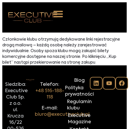
 NAS
Członkowie klubu otrzymują dedykowane linki rejestracyjne
drogą mailową – każdą osobę należy zarejestrować
ARZENIA
indywidualnie. Osoby spoza klubu mogą zakupić bilety
komercyjne dostępne na naszej stronie. Po kliknięciu „Kup
NKOSTWO
bilet” nastąpi przekierowanie na stronę zakupu.
S ROOM
Blog
NTAKT
Siedziba:
Telefon:
Polityka
Executive
+48 516-188-
prywatności
Club Sp.
118
Z DO NAS
Regulamin
z o.o.
E-mail:
klubu
ul.
biuro@executiveclub.pl
Executive
Krucza
Magazine
16/22