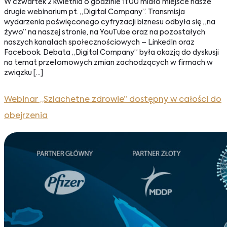
W czwartek 2 kwietnia o godzinie 11:00 miało miejsce nasze
drugie webinarium pt. „Digital Company”. Transmisja
wydarzenia poświęconego cyfryzacji biznesu odbyła się „na
żywo” na naszej stronie, na YouTube oraz na pozostałych
naszych kanałach społecznościowych – LinkedIn oraz
Facebook. Debata „Digital Company” była okazją do dyskusji
na temat przełomowych zmian zachodzących w firmach w
związku […]
Webinar „Szlachetne zdrowie” dostępny w całości do
obejrzenia