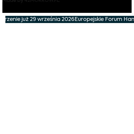
Made by
42MORROW.PL
ie już 29 września 2026
Europejskie Forum Handlu i 