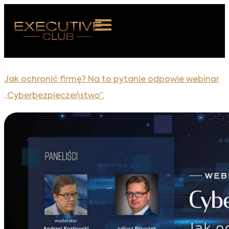
 NAS
Jak ochronić firmę? Na to pytanie odpowie webinar
ARZENIA
„Cyberbezpieczeństwo”.
NKOSTWO
S ROOM
NTAKT
Z DO NAS