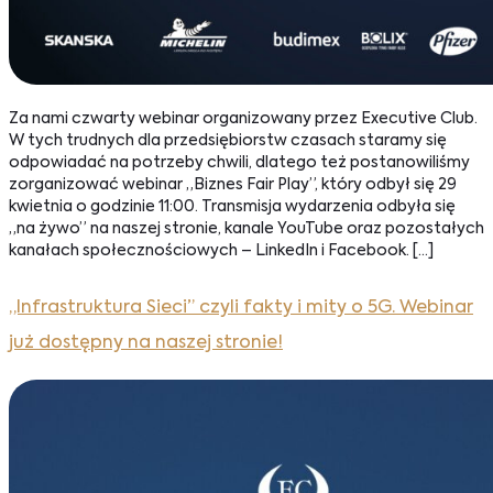
Za nami czwarty webinar organizowany przez Executive Club.
W tych trudnych dla przedsiębiorstw czasach staramy się
odpowiadać na potrzeby chwili, dlatego też postanowiliśmy
zorganizować webinar „Biznes Fair Play”, który odbył się 29
kwietnia o godzinie 11:00. Transmisja wydarzenia odbyła się
„na żywo” na naszej stronie, kanale YouTube oraz pozostałych
kanałach społecznościowych – LinkedIn i Facebook. […]
„Infrastruktura Sieci” czyli fakty i mity o 5G. Webinar
już dostępny na naszej stronie!