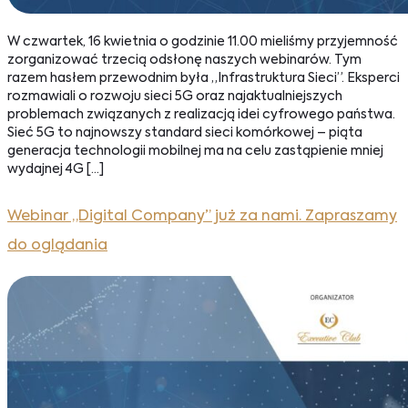
W czwartek, 16 kwietnia o godzinie 11.00 mieliśmy przyjemność
zorganizować trzecią odsłonę naszych webinarów. Tym
razem hasłem przewodnim była „Infrastruktura Sieci”. Eksperci
rozmawiali o rozwoju sieci 5G oraz najaktualniejszych
problemach związanych z realizacją idei cyfrowego państwa.
Sieć 5G to najnowszy standard sieci komórkowej – piąta
generacja technologii mobilnej ma na celu zastąpienie mniej
wydajnej 4G […]
Webinar „Digital Company” już za nami. Zapraszamy
do oglądania