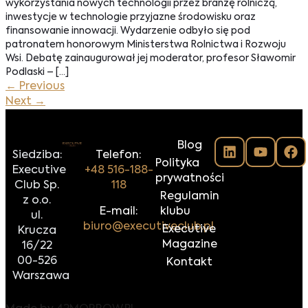
wykorzystania nowych technologii przez branżę rolniczą,
inwestycje w technologie przyjazne środowisku oraz
finansowanie innowacji. Wydarzenie odbyło się pod
patronatem honorowym Ministerstwa Rolnictwa i Rozwoju
Wsi. Debatę zainaugurował jej moderator, profesor Sławomir
Podlaski – […]
←
Previous
Next
→
Blog
Siedziba:
Telefon:
Polityka
Executive
+48 516-188-
prywatności
Club Sp.
118
Regulamin
z o.o.
E-mail:
klubu
ul.
biuro@executiveclub.pl
Executive
Krucza
Magazine
16/22
00-526
Kontakt
Warszawa