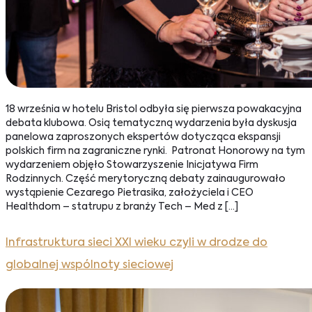
18 września w hotelu Bristol odbyła się pierwsza powakacyjna
debata klubowa. Osią tematyczną wydarzenia była dyskusja
panelowa zaproszonych ekspertów dotycząca ekspansji
polskich firm na zagraniczne rynki. Patronat Honorowy na tym
wydarzeniem objęło Stowarzyszenie Inicjatywa Firm
Rodzinnych. Część merytoryczną debaty zainaugurowało
wystąpienie Cezarego Pietrasika, założyciela i CEO
Healthdom – statrupu z branży Tech – Med z […]
Infrastruktura sieci XXI wieku czyli w drodze do
globalnej wspólnoty sieciowej