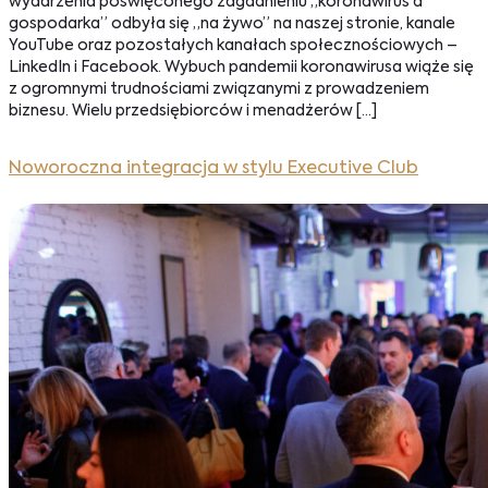
wydarzenia poświęconego zagadnieniu „koronawirus a
gospodarka” odbyła się „na żywo” na naszej stronie, kanale
YouTube oraz pozostałych kanałach społecznościowych –
LinkedIn i Facebook. Wybuch pandemii koronawirusa wiąże się
z ogromnymi trudnościami związanymi z prowadzeniem
biznesu. Wielu przedsiębiorców i menadżerów […]
Noworoczna integracja w stylu Executive Club