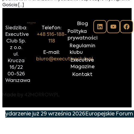
Gościa […]
Blog
Siedziba:
Telefon:
Polityka
Executive
+48 516-188-
prywatności
Club Sp.
118
Regulamin
z o.o.
E-mail:
klubu
ul.
biuro@executiveclub.pl
Executive
Krucza
Magazine
16/22
00-526
Kontakt
Warszawa
Made by
42MORROW.PL
 wydarzenie już 29 września 2026
Europejskie Forum 