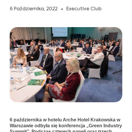
DOŁĄCZ DO NAS
6 Października, 2022
Executive Club
6 października w hotelu Arche Hotel Krakowska w
Warszawie odbyła się konferencja „Green Industry
Summit”. Podczas czterech paneli oraz trzech