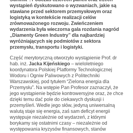
wystąpień dyskutowano o wyzwaniach, jakie są
stawiane przed sektorem przemysłowym oraz
logistyką w kontekście realizacji celów
zrównoważonego rozwoju. Zwieńczeniem
wydarzenia była wieczorna gala rozdania nagród
„Diamenty Green Industry” dla najbardziej
wyróżniających się podmiotów z sektora
przemysłu, transportu i logistyki.
Część merytoryczną otworzyło wystąpienie Prof. dr
hab. inż.
Jacka Kijeńskiego
– wieloletniego
koordynatora Polskiej Platformy Technologicznej
Wodoru i Ogniw Paliwowych z Politechniki
Warszawskiej, pod tytułem “Zielona energia dla
Przemysłu”. Na wstępie Pan Profesor zaznaczył, że
jego wystąpienie będzie kontrowersyjne oraz, że chce
dzięki temu dać pole do ciekawych dyskusji i
przemyśleń. Wedle jego słów, jedyną uniwersalną
walutą staje się energia, zaś sam deficyt energii
występuje niezależnie od wydarzeń, z którymi
borykamy się ostatnimi czasy – niezależnie od
występowania kryzysów finansowych, stanów