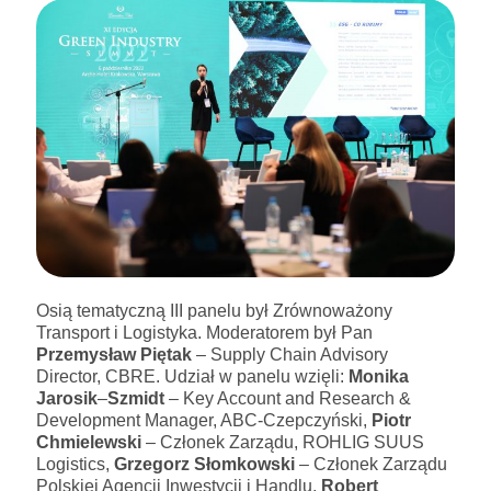
Osią tematyczną III panelu był Zrównoważony
Transport i Logistyka. Moderatorem był Pan
Przemysław Piętak
– Supply Chain Advisory
Director, CBRE. Udział w panelu wzięli:
Monika
Jarosik
–
Szmidt
– Key Account and Research &
Development Manager, ABC-Czepczyński,
Piotr
Chmielewski
– Członek Zarządu, ROHLIG SUUS
Logistics,
Grzegorz Słomkowski
– Członek Zarządu
Polskiej Agencji Inwestycji i Handlu,
Robert