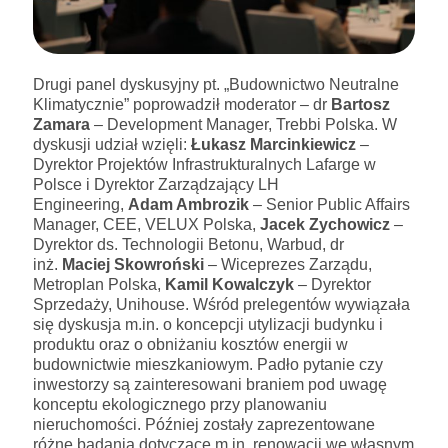
Drugi panel dyskusyjny pt. „Budownictwo Neutralne
Klimatycznie” poprowadził moderator – dr
Bartosz
Zamara
– Development Manager, Trebbi Polska. W
dyskusji udział wzięli:
Łukasz Marcinkiewicz
–
Dyrektor Projektów Infrastrukturalnych Lafarge w
Polsce i Dyrektor Zarządzający LH
Engineering,
Adam Ambrozik
– Senior Public Affairs
Manager, CEE, VELUX Polska,
Jacek Zychowicz
–
Dyrektor ds. Technologii Betonu, Warbud, dr
inż.
Maciej Skowroński
– Wiceprezes Zarządu,
Metroplan Polska,
Kamil Kowalczyk
– Dyrektor
Sprzedaży, Unihouse. Wśród prelegentów wywiązała
się dyskusja m.in. o koncepcji utylizacji budynku i
produktu oraz o obniżaniu kosztów energii w
budownictwie mieszkaniowym. Padło pytanie czy
inwestorzy są zainteresowani braniem pod uwagę
konceptu ekologicznego przy planowaniu
nieruchomości. Później zostały zaprezentowane
różne badania dotyczące m.in. renowacji we własnym