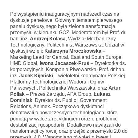
Po wystąpieniu inauguracyjnym nadszedł czas na
dyskusje panelowe. Głównym tematem pierwszego
panelu dyskusyjnego była zielona transformacja
przemysłu w kierunku GOZ. Moderatorem był Prof. dr
hab. inż.
Andrzej Kolasa
, Wydział Mechaniczny
Technologiczny, Politechnika Warszawska. Udział w
dyskusji wzięli:
Katarzyna Mroczkowska
–
Marketing Lead for Central, East and South Europe,
HMD Global,
Iwona Jacaszek-Pruś
– Dyrektorka ds.
korporacyjnych, Kompania Piwowarska, Prof. dr hab.
inż.
Jacek Kijeński
– wieloletni koordynator Polskiej
Platformy Technologicznej Wodoru i Ogniw
Paliwowych, Politechnika Warszawska, oraz
Artur
Pollak
– Prezes Zarządu, APA Group,
Łukasz
Dominiak
, Dyrektor ds. Public i Government
Relations, Animex. Początkowo dyskutanci
debatowali o nowoczesnych technologiach, które
pomogą w walce z recyklingiem oraz o problemie
destabilizacji gospodarki. Dodatkowo nawiązali do
transformacji cyfrowej oraz przejść z przemysłu 2.0 do
przemysłu 4.0. Wspomniano również o kwestii