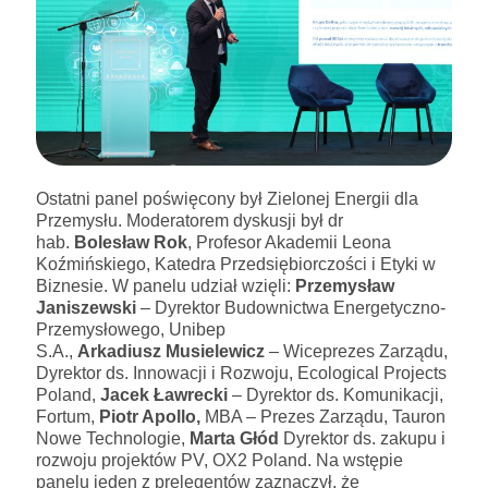
Ostatni panel poświęcony był Zielonej Energii dla
Przemysłu. Moderatorem dyskusji był dr
hab.
Bolesław Rok
, Profesor Akademii Leona
Koźmińskiego, Katedra Przedsiębiorczości i Etyki w
Biznesie. W panelu udział wzięli:
Przemysław
Janiszewski
– Dyrektor Budownictwa Energetyczno-
Przemysłowego, Unibep
S.A.,
Arkadiusz
Musielewicz
– Wiceprezes Zarządu,
Dyrektor ds. Innowacji i Rozwoju, Ecological Projects
Poland,
Jacek Ławrecki
– Dyrektor ds. Komunikacji,
Fortum,
Piotr Apollo,
MBA – Prezes Zarządu, Tauron
Nowe Technologie,
Marta Głód
Dyrektor ds. zakupu i
rozwoju projektów PV, OX2 Poland. Na wstępie
panelu jeden z prelegentów zaznaczył, że