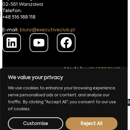
02-561 Warszawa
Telefon:
+48 516 188 118
E-mail:
biuro@executiveclub.pl
Made by
42MORROW.PL
We value your privacy
We use cookies to enhance your browsing experience,
serve personalised ads or content, and analyse our
e już 29 września 2026
Europejskie Forum Handlu i E
traffic. By clicking "Accept All", you consent to our use
of cookies.
Customise
Reject All