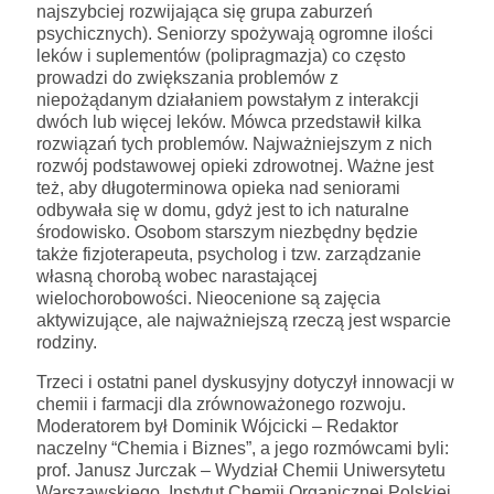
najszybciej rozwijająca się grupa zaburzeń
psychicznych). Seniorzy spożywają ogromne ilości
leków i suplementów (polipragmazja) co często
prowadzi do zwiększania problemów z
niepożądanym działaniem powstałym z interakcji
dwóch lub więcej leków. Mówca przedstawił kilka
rozwiązań tych problemów. Najważniejszym z nich
rozwój podstawowej opieki zdrowotnej. Ważne jest
też, aby długoterminowa opieka nad seniorami
odbywała się w domu, gdyż jest to ich naturalne
środowisko. Osobom starszym niezbędny będzie
także fizjoterapeuta, psycholog i tzw. zarządzanie
własną chorobą wobec narastającej
wielochorobowości. Nieocenione są zajęcia
aktywizujące, ale najważniejszą rzeczą jest wsparcie
rodziny.
Trzeci i ostatni panel dyskusyjny dotyczył innowacji w
chemii i farmacji dla zrównoważonego rozwoju.
Moderatorem był Dominik Wójcicki – Redaktor
naczelny “Chemia i Biznes”, a jego rozmówcami byli:
prof. Janusz Jurczak – Wydział Chemii Uniwersytetu
Warszawskiego, Instytut Chemii Organicznej Polskiej