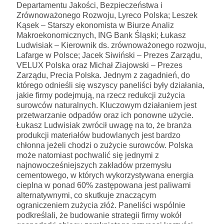
Departamentu Jakości, Bezpieczeństwa i
Zrównoważonego Rozwoju, Lyreco Polska; Leszek
Kąsek – Starszy ekonomista w Biurze Analiz
Makroekonomicznych, ING Bank Śląski; Łukasz
Ludwisiak – Kierownik ds. zrównoważonego rozwoju,
Lafarge w Polsce; Jacek Siwiński – Prezes Zarządu,
VELUX Polska oraz Michał Ziajowski – Prezes
Zarządu, Precia Polska. Jednym z zagadnień, do
którego odnieśli się wszyscy paneliści były działania,
jakie firmy podejmują, na rzecz redukcji zużycia
surowców naturalnych. Kluczowym działaniem jest
przetwarzanie odpadów oraz ich ponowne użycie.
Łukasz Ludwisiak zwrócił uwagę na to, że branża
produkcji materiałów budowlanych jest bardzo
chłonna jeżeli chodzi o zużycie surowców. Polska
może natomiast pochwalić się jednymi z
najnowocześniejszych zakładów przemysłu
cementowego, w których wykorzystywana energia
cieplna w ponad 60% zastępowana jest paliwami
alternatywnymi, co skutkuje znaczącym
ograniczeniem zużycia złóż. Paneliści wspólnie
podkreślali, że budowanie strategii firmy wokół