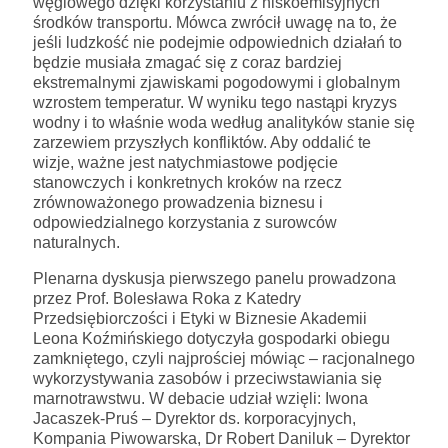
węglowego dzięki korzystaniu z niskoemisyjnych
środków transportu. Mówca zwrócił uwagę na to, że
jeśli ludzkość nie podejmie odpowiednich działań to
będzie musiała zmagać się z coraz bardziej
ekstremalnymi zjawiskami pogodowymi i globalnym
wzrostem temperatur. W wyniku tego nastąpi kryzys
wodny i to właśnie woda według analityków stanie się
zarzewiem przyszłych konfliktów. Aby oddalić te
wizje, ważne jest natychmiastowe podjęcie
stanowczych i konkretnych kroków na rzecz
zrównoważonego prowadzenia biznesu i
odpowiedzialnego korzystania z surowców
naturalnych.
Plenarna dyskusja pierwszego panelu prowadzona
przez Prof. Bolesława Roka z Katedry
Przedsiębiorczości i Etyki w Biznesie Akademii
Leona Koźmińskiego dotyczyła gospodarki obiegu
zamkniętego, czyli najprościej mówiąc – racjonalnego
wykorzystywania zasobów i przeciwstawiania się
marnotrawstwu. W debacie udział wzięli: Iwona
Jacaszek-Pruś – Dyrektor ds. korporacyjnych,
Kompania Piwowarska, Dr Robert Daniluk – Dyrektor