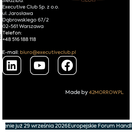
Siedziba:
Executive Club Sp. z o.o.
ul. Jarosława
Dąbrowskiego 67/2
02-561 Warszawa
Telefon:
+48 516 188 118
E-mail:
biuro@executiveclub.pl
Made by
42MORROW.PL
nie już 29 września 2026
Europejskie Forum Handlu i