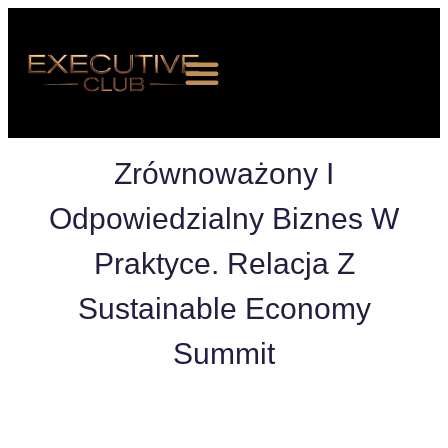
Zrównoważony I
Odpowiedzialny Biznes W
Praktyce. Relacja Z
O NAS
Sustainable Economy
WYDARZENIA
Summit
CZŁONKOSTWO
NEWS ROOM
KONTAKT