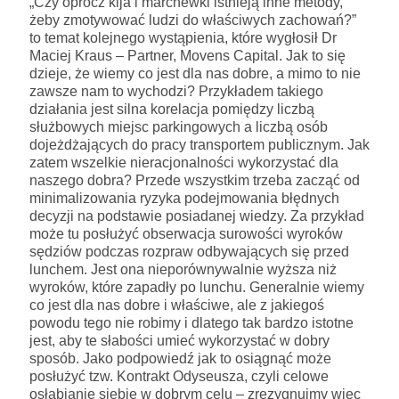
„Czy oprócz kija i marchewki istnieją inne metody,
żeby zmotywować ludzi do właściwych zachowań?”
to temat kolejnego wystąpienia, które wygłosił Dr
Maciej Kraus – Partner, Movens Capital. Jak to się
dzieje, że wiemy co jest dla nas dobre, a mimo to nie
zawsze nam to wychodzi? Przykładem takiego
działania jest silna korelacja pomiędzy liczbą
służbowych miejsc parkingowych a liczbą osób
dojeżdżających do pracy transportem publicznym. Jak
zatem wszelkie nieracjonalności wykorzystać dla
naszego dobra? Przede wszystkim trzeba zacząć od
minimalizowania ryzyka podejmowania błędnych
decyzji na podstawie posiadanej wiedzy. Za przykład
może tu posłużyć obserwacja surowości wyroków
sędziów podczas rozpraw odbywających się przed
lunchem. Jest ona nieporównywalnie wyższa niż
wyroków, które zapadły po lunchu. Generalnie wiemy
co jest dla nas dobre i właściwe, ale z jakiegoś
powodu tego nie robimy i dlatego tak bardzo istotne
jest, aby te słabości umieć wykorzystać w dobry
sposób. Jako podpowiedź jak to osiągnąć może
posłużyć tzw. Kontrakt Odyseusza, czyli celowe
osłabianie siebie w dobrym celu – zrezygnujmy więc