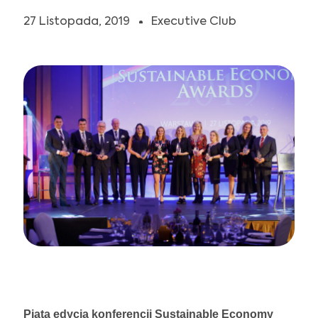
DOŁĄCZ DO NAS
27 Listopada, 2019
Executive Club
Piątą edycją konferencji Sustainable Economy