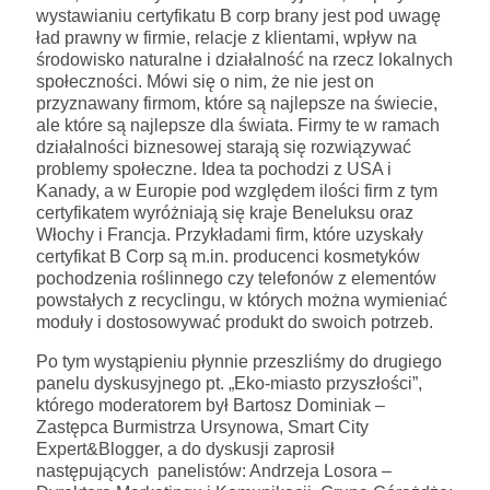
wystawianiu certyfikatu B corp brany jest pod uwagę
ład prawny w firmie, relacje z klientami, wpływ na
środowisko naturalne i działalność na rzecz lokalnych
społeczności. Mówi się o nim, że nie jest on
przyznawany firmom, które są najlepsze na świecie,
ale które są najlepsze dla świata. Firmy te w ramach
działalności biznesowej starają się rozwiązywać
problemy społeczne. Idea ta pochodzi z USA i
Kanady, a w Europie pod względem ilości firm z tym
certyfikatem wyróżniają się kraje Beneluksu oraz
Włochy i Francja. Przykładami firm, które uzyskały
certyfikat B Corp są m.in. producenci kosmetyków
pochodzenia roślinnego czy telefonów z elementów
powstałych z recyclingu, w których można wymieniać
moduły i dostosowywać produkt do swoich potrzeb.
Po tym wystąpieniu płynnie przeszliśmy do drugiego
panelu dyskusyjnego pt. „Eko-miasto przyszłości”,
którego moderatorem był Bartosz Dominiak –
Zastępca Burmistrza Ursynowa, Smart City
Expert&Blogger, a do dyskusji zaprosił
następujących panelistów: Andrzeja Losora –