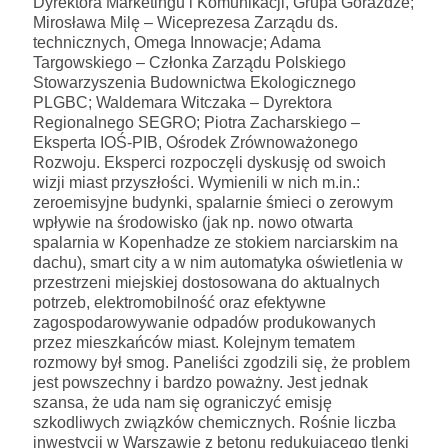
Dyrektora Marketingu i Komunikacji, Grupa Górażdże;
Mirosława Milę – Wiceprezesa Zarządu ds.
technicznych, Omega Innowacje; Adama
Targowskiego – Członka Zarządu Polskiego
Stowarzyszenia Budownictwa Ekologicznego
PLGBC; Waldemara Witczaka – Dyrektora
Regionalnego SEGRO; Piotra Zacharskiego –
Eksperta IOŚ-PIB, Ośrodek Zrównoważonego
Rozwoju. Eksperci rozpoczęli dyskusję od swoich
wizji miast przyszłości. Wymienili w nich m.in.:
zeroemisyjne budynki, spalarnie śmieci o zerowym
wpływie na środowisko (jak np. nowo otwarta
spalarnia w Kopenhadze ze stokiem narciarskim na
dachu), smart city a w nim automatyka oświetlenia w
przestrzeni miejskiej dostosowana do aktualnych
potrzeb, elektromobilność oraz efektywne
zagospodarowywanie odpadów produkowanych
przez mieszkańców miast. Kolejnym tematem
rozmowy był smog. Paneliści zgodzili się, że problem
jest powszechny i bardzo poważny. Jest jednak
szansa, że uda nam się ograniczyć emisję
szkodliwych związków chemicznych. Rośnie liczba
inwestycji w Warszawie z betonu redukującego tlenki