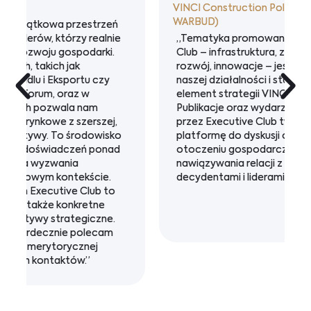
VINCI Construction Polska (EUROVIA,
S
WARBUD)
„Tematyka promowana przez Executive
Club – infrastruktura, zrównoważony
rozwój, innowacje – jest kluczowa dla
naszej działalności i stanowi istotny
element strategii VINCI Construction.
Publikacje oraz wydarzenia organizowane
przez Executive Club tworzą wartościową
platformę do dyskusji o zmianach w polskim
otoczeniu gospodarczym oraz do
nawiązywania relacji z ekspertami,
decydentami i liderami branży.”