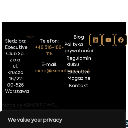
Blog
Siedziba:
Telefon:
Polityka
Executive
+48 516-188-
prywatności
Club Sp.
118
Regulamin
z o.o.
E-mail:
klubu
ul.
biuro@executiveclub.pl
Executive
Krucza
Magazine
16/22
00-526
Kontakt
Warszawa
Made by
42MORROW.PL
We value your privacy
września 2026
Europejskie Forum Handlu i Eksportu
V