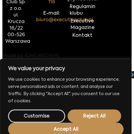
Club Sp.
118
Regulamin
z o.o.
E-mail:
klubu
ul.
biuro@executiveclub.pl
Executive
Krucza
Magazine
16/22
00-526
Kontakt
Warszawa
Made by
42MORROW.PL
We value your privacy
 września 2026
Europejskie Forum Handlu i Eksportu
We use cookies to enhance your browsing experience,
serve personalised ads or content, and analyse our
traffic. By clicking "Accept All", you consent to our use
of cookies.
Customise
Reject All
Accept All